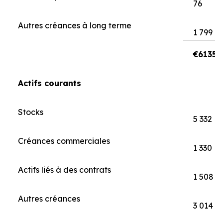
76
Autres créances à long terme
1 799
€61356
Actifs courants
Stocks
5 332
Créances commerciales
1 330
Actifs liés à des contrats
1 508
Autres créances
3 014