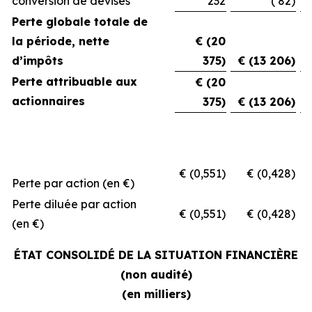
conversion de devises
232
( 82)
Perte globale totale de
la période, nette
€ (20
d’impôts
375)
€ (13 206)
Perte attribuable aux
€ (20
actionnaires
375)
€ (13 206)
€ (0,551)
€ (0,428)
€
Perte par action (en €)
Perte diluée par action
€ (0,551)
€ (0,428)
€
(en €)
ÉTAT CONSOLIDÉ DE LA SITUATION FINANCIÈRE
(non audité)
(en milliers)